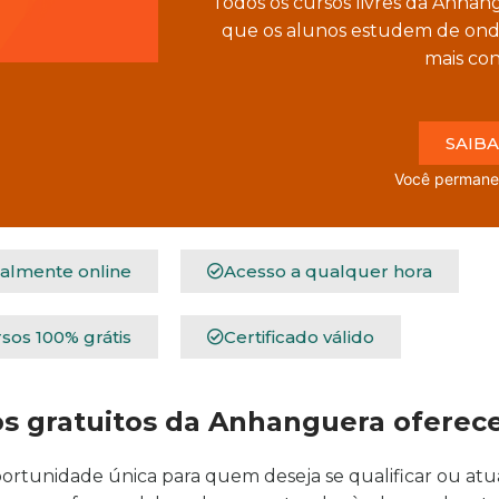
Todos os cursos livres da Anhan
que os alunos estudem de onde
mais con
SAIBA
Você permanecerá no 
talmente online
Acesso a qualquer hora
sos 100% grátis
Certificado válido
os gratuitos da Anhanguera ofere
rtunidade única para quem deseja se qualificar ou atu