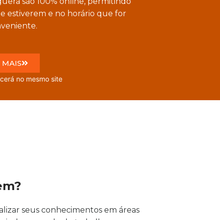
guera são 100% online, permitindo
 estiverem e no horário que for
veniente.
 MAIS
mesmo site
cem?
alizar seus conhecimentos em áreas