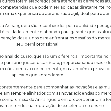
ses cursos foram elaborados para atender às demandas at
 competências que podem ser aplicadas diretamente no d
em uma experiência de aprendizado ágil, ideal para que
 da Anhanguera são reconhecidos pela qualidade pedagóg
al é cuidadosamente elaborado para garantir que os alu
 preparação dos alunos para enfrentar os desafios do mer
seu perfil profissional.
o final do curso, que são um diferencial importante no 
ado para enriquecer o currículo, proporcionando maior d
nos têm não apenas o conhecimento, mas também a prova f
aplicar o que aprenderam.
s constantemente para acompanhar as inovações e as m
stejam sempre alinhados com as novas exigências do mer
lete o compromisso da Anhanguera em proporcionar uma 
os, mantendo sua reputação de excelência no ensino.