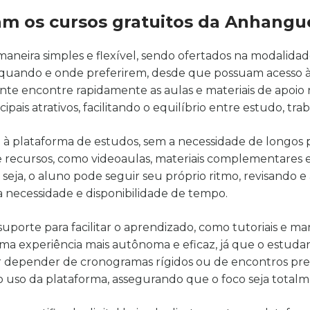
m os cursos gratuitos da Anhangu
eira simples e flexível, sendo ofertados na modalidade 
 quando e onde preferirem, desde que possuam acesso à 
nte encontre rapidamente as aulas e materiais de apoio 
ipais atrativos, facilitando o equilíbrio entre estudo, tra
to à plataforma de estudos, sem a necessidade de longos
recursos, como videoaulas, materiais complementares e 
ou seja, o aluno pode seguir seu próprio ritmo, revisand
a necessidade e disponibilidade de tempo.
uporte para facilitar o aprendizado, como tutoriais e ma
 uma experiência mais autônoma e eficaz, já que o estud
sar depender de cronogramas rígidos ou de encontros p
no uso da plataforma, assegurando que o foco seja total