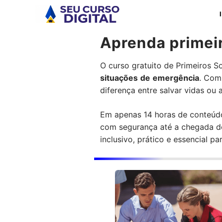
Pular
para
o
Aprenda primeir
conteúdo
O curso gratuito de Primeiros S
situações
de
emergência
. Com
diferença entre salvar vidas ou 
Em apenas 14 horas de conteúdo o
com segurança até a chegada de 
inclusivo, prático e essencial p