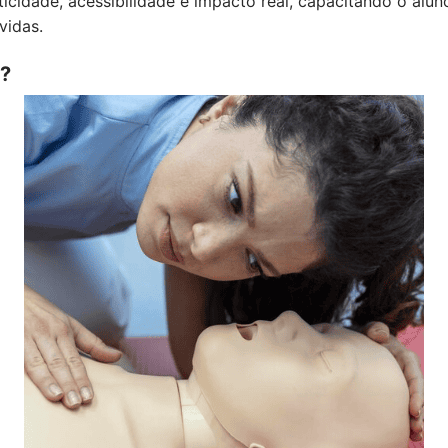
icidade, acessibilidade e impacto real, capacitando o alu
vidas.
o?