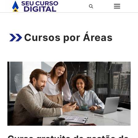
Pular
ME
para
o
conteúdo
Cursos por Áreas