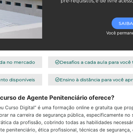
pré-requisitos, é de livre aces
SAIBA
Você permanecerá no 
ida no mercado
Desafios a cada aula para você
nto disponíveis
Ensino à distância para você ap
 curso de Agente Penitenciário oferece?
eu Curso Digital” é uma formação online e gratuita que pr
rar na carreira de segurança pública, especificamente no s
rática da profissão, cobrindo todas as habilidades necessár
te penitenciário, ética profissional, técnicas de segurança