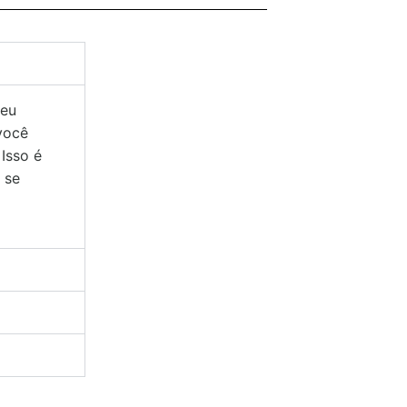
seu
 você
Isso é
 se