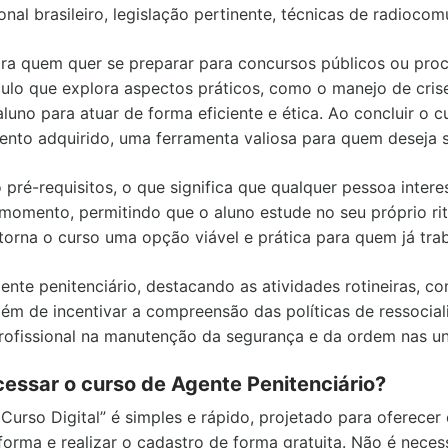
onal brasileiro, legislação pertinente, técnicas de radiocom
ra quem quer se preparar para concursos públicos ou proce
culo que explora aspectos práticos, como o manejo de crise
luno para atuar de forma eficiente e ética. Ao concluir o c
ento adquirido, uma ferramenta valiosa para quem deseja 
 pré-requisitos, o que significa que qualquer pessoa inter
momento, permitindo que o aluno estude no seu próprio ri
 torna o curso uma opção viável e prática para quem já tra
ente penitenciário, destacando as atividades rotineiras, c
além de incentivar a compreensão das políticas de ressocia
rofissional na manutenção da segurança e da ordem nas uni
essar o curso de Agente Penitenciário?
urso Digital” é simples e rápido, projetado para oferecer 
aforma e realizar o cadastro de forma gratuita. Não é nece