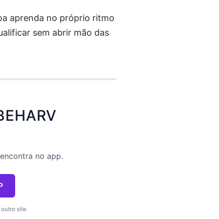
oa aprenda no próprio ritmo
ualificar sem abrir mão das
BEHARV
 encontra no app.
P
outro site