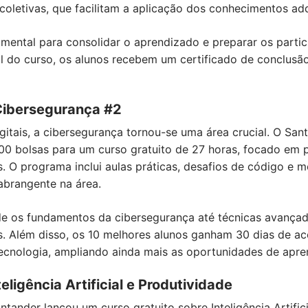
coletivas, que facilitam a aplicação dos conhecimentos adq
ental para consolidar o aprendizado e preparar os partici
l do curso, os alunos recebem um certificado de conclusão
Cibersegurança #2
tais, a cibersegurança tornou-se uma área crucial. O Sa
0 bolsas para um curso gratuito de 27 horas, focado em p
 O programa inclui aulas práticas, desafios de código e me
brangente na área.
e os fundamentos da cibersegurança até técnicas avançad
es. Além disso, os 10 melhores alunos ganham 30 dias de a
 tecnologia, ampliando ainda mais as oportunidades de apre
eligência Artificial e Produtividade
ander lançou um curso gratuito sobre Inteligência Artifici