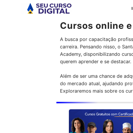
Pular
para
o
Cursos online e
conteúdo
A busca por capacitação profis
carreira. Pensando nisso, o Sa
Academy, disponibilizando curso
querem aprender e se destacar.
Além de ser uma chance de adqu
do mercado atual, ajudando profi
Exploraremos mais sobre os curs