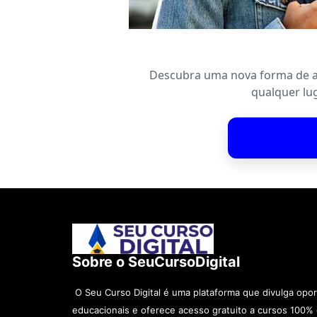
Descubra uma nova forma de ad
qualquer lug
Sobre o SeuCursoDigital
O Seu Curso Digital é uma plataforma que divulga opo
educacionais e oferece acesso gratuito a cursos 100% 