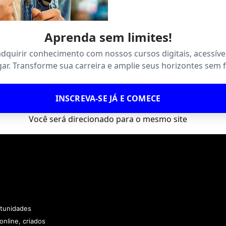
Aprenda sem limites!
quirir conhecimento com nossos cursos digitais, acessív
ar. Transforme sua carreira e amplie seus horizontes sem f
INSCREVA-SE JÁ E COMECE
Você será direcionado para o mesmo site
rtunidades
online, criados