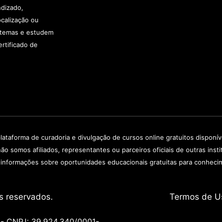
ndizado,
calização ou
e temas e estudem
rtificado de
lataforma de curadoria e divulgação de cursos online gratuitos disponí
não somos afiliados, representantes ou parceiros oficiais de outras in
 informações sobre oportunidades educacionais gratuitas para conheci
s reservados.
Termos de
U
 CNPJ: 39.924.340/0001-