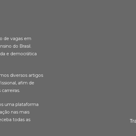
ção de vagas em
nsino do Brasil.
ida e democrática
amos diversos artigos
ssional, afim de
carreiras.
ios uma plataforma
cação nas mais
eceba todas as
Tr