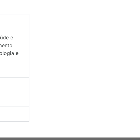
aúde e
imento
ologia e