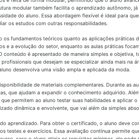
os é feita de forma modular, permitindo que o aluno avan
trutura modular também facilita o aprendizado autônomo, 
ssidade do aluno. Essa abordagem flexível é ideal para qu
liar os estudos com outras responsabilidades.
 os fundamentos teóricos quanto as aplicações práticas d
vos e a evolução do setor, enquanto as aulas práticas fo
 O conteúdo é apresentado de maneira simples e objetiva, 
profissionais que desejam se especializar ainda mais na ár
aluno desenvolva uma visão ampla e aplicada da moda.
disponibilidade de materiais complementares. Durante as a
das, que ajudam a expandir o conhecimento adquirido. Além
 que permitem ao aluno testar suas habilidades e aplicar o
izado dinâmica e envolvente, que vai além da simples abs
o aprendizado. Para obter o certificado, o aluno deve com
s testes e exercícios. Essa avaliação contínua permite qu
curso, caso o aluno atinja os requisitos mínimos, ele pode s