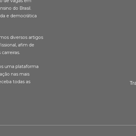
ção de vagas em
nsino do Brasil.
ida e democrática
amos diversos artigos
ssional, afim de
carreiras.
ios uma plataforma
cação nas mais
eceba todas as
Tr