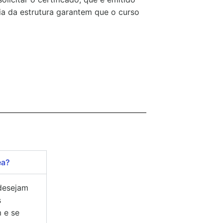
ia da estrutura garantem que o curso
ea?
 desejam
s
 e se