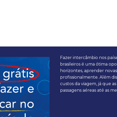
Fazer intercâmbio nos país
brasileiros é uma ótima op
horizontes, aprender novas 
profissionalmente. Além di
custos da viagem, já que a
passagens aéreas até as me