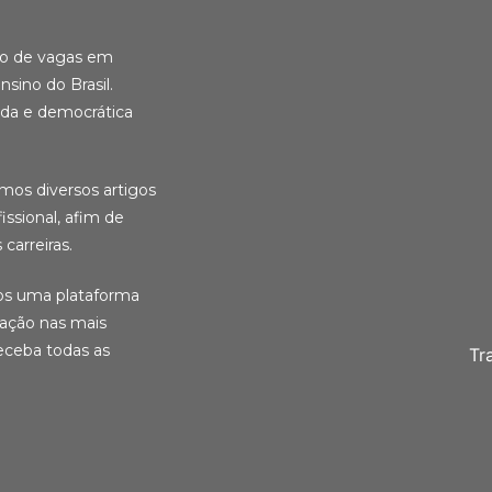
ção de vagas em
nsino do Brasil.
ida e democrática
amos diversos artigos
ssional, afim de
carreiras.
ios uma plataforma
cação nas mais
eceba todas as
Tr