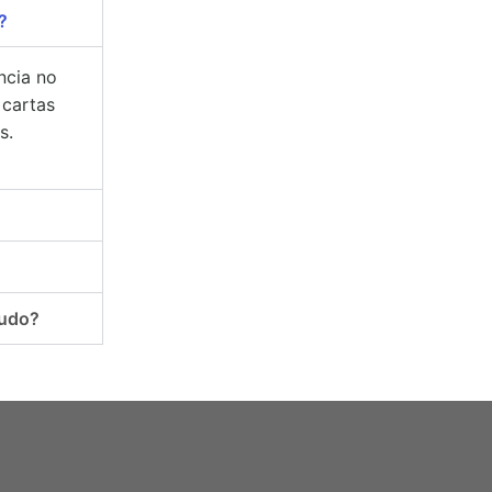
?
ncia no
 cartas
s.
tudo?