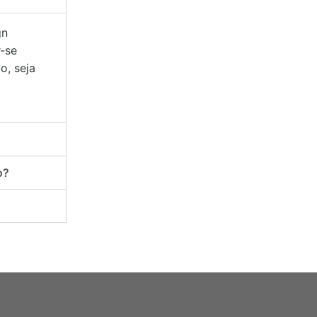
gn
-se
o, seja
o?