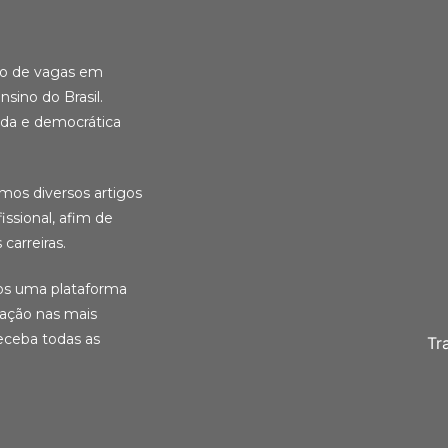
ção de vagas em
nsino do Brasil.
ida e democrática
amos diversos artigos
ssional, afim de
carreiras.
ios uma plataforma
cação nas mais
eceba todas as
Tr