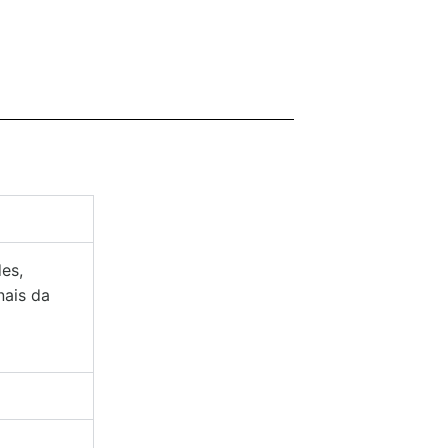
des,
nais da