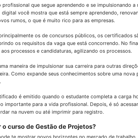
 o profissional que segue aprendendo e se impulsionando a
do digital você mostra que está sempre aprendendo, renov
vos rumos, o que é muito rico para as empresas.
principalmente os de concursos públicos, os certificados
rindo os requisitos da vaga que está concorrendo. No final
r aos processos e candidaturas, agilizando os processos.
 uma maneira de impulsionar sua carreira para outras direçõe
eira. Como expande seus conhecimentos sobre uma nova pr
.
rtificado é emitido quando o estudante completa a carga h
 importante para a vida profissional. Depois, é só acessa
ardar na nuvem ou até imprimir para registro.
r o curso de Gestão de Projetos?
pode te mostrar novos horizontes no mercado de trabalho,