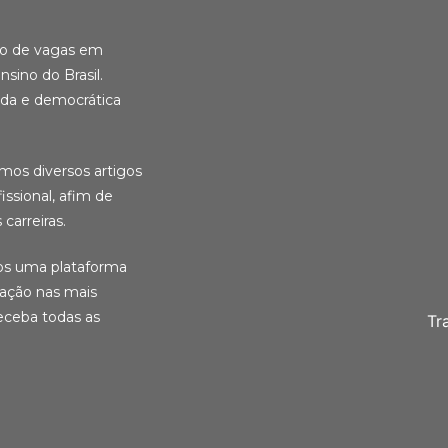
ção de vagas em
nsino do Brasil.
ida e democrática
amos diversos artigos
ssional, afim de
carreiras.
ios uma plataforma
cação nas mais
eceba todas as
Tr