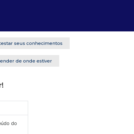
 testar seus conhecimentos
render de onde estiver
!
teúdo do