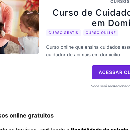
CURSOS
Curso de Cuidado
em Domic
CURSO GRÁTIS
CURSO ONLINE
Curso online que ensina cuidados ess
cuidador de animais em domicílio.
ACESSAR C
Você será redirecionado 
os online gratuitos
ade de horários, facilitando a
flexibilidade de estudo
.