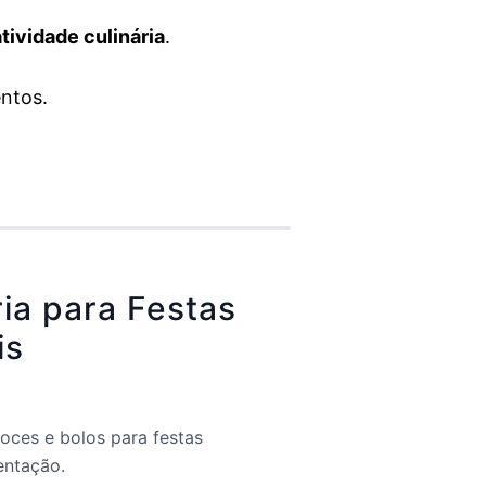
atividade culinária
.
ntos.
ia para Festas
is
oces e bolos para festas
entação.