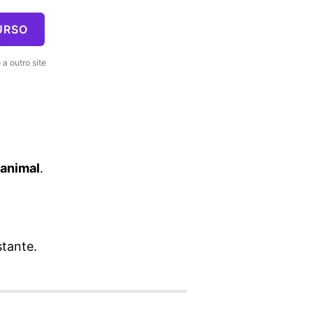
URSO
a outro site
 animal
.
tante.