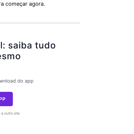
ra começar agora.
l: saiba tudo
esmo
ownload do app
PP
a outro site